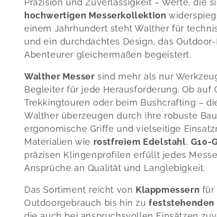
e
Präzision und Zuverlässigkeit – Werte, die si
hochwertigen Messerkollektion
widerspiege
g
einem Jahrhundert steht Walther für techn
und ein durchdachtes Design, das Outdoor-
o
Abenteurer gleichermaßen begeistert.
r
Walther Messer
sind mehr als nur Werkzeug
Begleiter für jede Herausforderung. Ob auf 
i
Trekkingtouren oder beim Bushcrafting – d
Walther überzeugen durch ihre robuste Bau
e
ergonomische Griffe und vielseitige Einsatz
Materialien wie
rostfreiem Edelstahl
,
G10-G
:
präzisen Klingenprofilen erfüllt jedes Mess
Ansprüche an Qualität und Langlebigkeit.
Das Sortiment reicht von
Klappmessern
für
Outdoorgebrauch bis hin zu
feststehenden
die auch bei anspruchsvollen Einsätzen zuv