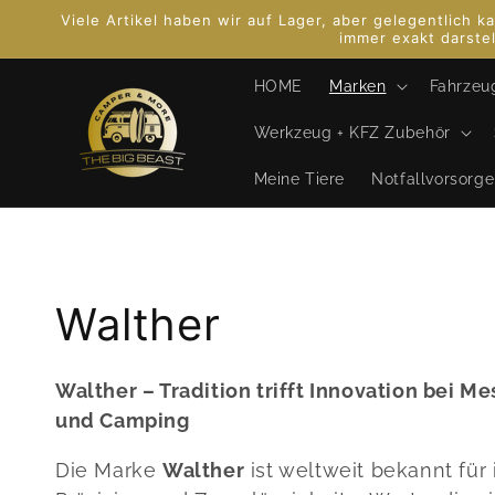
Direkt
Viele Artikel haben wir auf Lager, aber gelegentlich
zum
immer exakt darstel
Inhalt
HOME
Marken
Fahrzeu
Werkzeug + KFZ Zubehör
Meine Tiere
Notfallvorsorge
K
Walther
a
Walther – Tradition trifft Innovation bei M
und Camping
t
Die Marke
Walther
ist weltweit bekannt für i