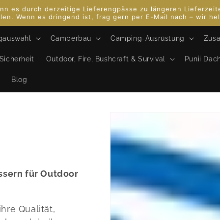
 kann es durch derzeitige Lieferengpässe zu längeren Lieferze
len. Wenn es dringend ist, frag gern per E-Mail nach – wir hel
gauswahl
Camperbau
Camping-Ausrüstung
Zusa
Sicherheit
Outdoor, Fire, Bushcraft & Survival
Punii Dac
Blog
essern für Outdoor
hre Qualität,