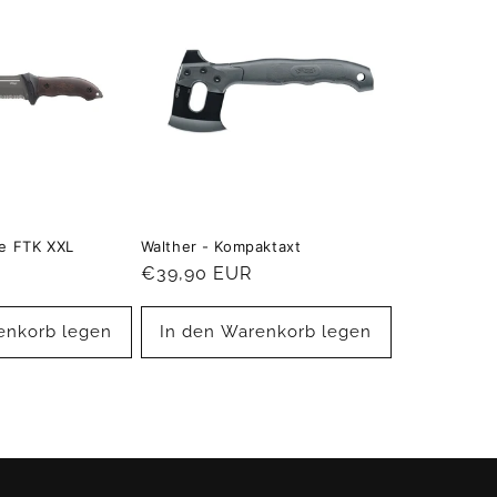
e FTK XXL
Walther - Kompaktaxt
Normaler
€39,90 EUR
Preis
enkorb legen
In den Warenkorb legen