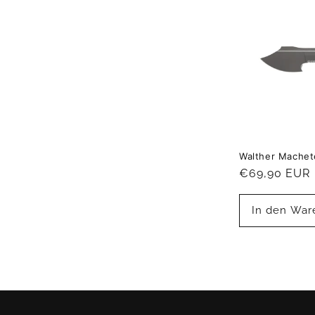
Walther Machet
Normaler
€69,90 EUR
Preis
In den War