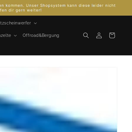
iten kommen. Unser Shopsystem kann diese leider nicht
fen dir gern weiter!
tzscheinwerfer
Einloggen
Warenkorb
hzelte
Offroad&Bergung