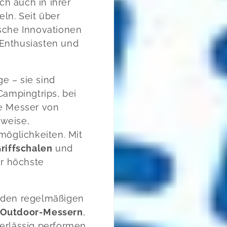
ch auch in ihrer
ln. Seit über
ische Innovationen
Enthusiasten und
e – sie sind
Campingtrips, bei
ie Messer von
weise,
möglichkeiten. Mit
riffschalen
und
er höchste
 den regelmäßigen
 Outdoor-Messern
,
erlässig performen.