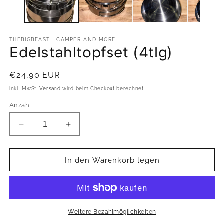
THEBIGBEAST - CAMPER AND MORE
Edelstahltopfset (4tlg)
Normaler
€24,90 EUR
Preis
inkl. MwSt.
Versand
wird beim Checkout berechnet
Anzahl
Verringere
Erhöhe
die
die
Menge
Menge
für
für
In den Warenkorb legen
Edelstahltopfset
Edelstahltopfset
(4tlg)
(4tlg)
Weitere Bezahlmöglichkeiten