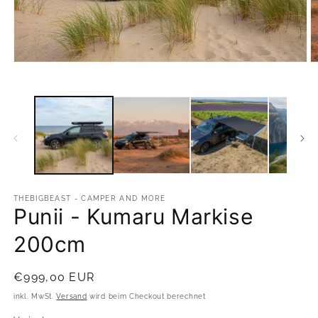
Medien
M
1
2
in
in
Modal
M
öffnen
ö
THEBIGBEAST - CAMPER AND MORE
Punii - Kumaru Markise
200cm
Normaler
€999,00 EUR
Preis
inkl. MwSt.
Versand
wird beim Checkout berechnet