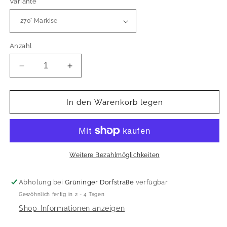
Variante
Anzahl
Verringere
Erhöhe
die
die
Menge
Menge
für
für
In den Warenkorb legen
Punii
Punii
-
-
Kumaru
Kumaru
Markise
Markise
200cm
200cm
Weitere Bezahlmöglichkeiten
Abholung bei
Grüninger Dorfstraße
verfügbar
Gewöhnlich fertig in 2 - 4 Tagen
Shop-Informationen anzeigen