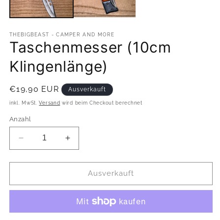
THEBIGBEAST - CAMPER AND MORE
Taschenmesser (10cm
Klingenlänge)
Normaler
€19,90 EUR
Ausverkauft
Preis
inkl. MwSt.
Versand
wird beim Checkout berechnet
Anzahl
Verringere
Erhöhe
die
die
Menge
Menge
für
für
Ausverkauft
Taschenmesser
Taschenmesser
(10cm
(10cm
Klingenlänge)
Klingenlänge)