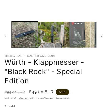
in
in
Modal
M
öffnen
ö
THEBIGBEAST - CAMPER AND MORE
Würth - Klappmesser -
"Black Rock" - Special
Edition
Normaler
Verkaufspreis
€49,00 EUR
€55,00 EUR
Sale
Preis
inkl. MwSt.
Versand
wird beim Checkout berechnet
Anzahl