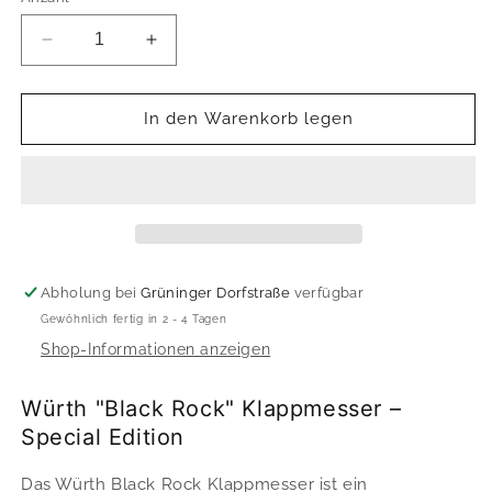
Verringere
Erhöhe
die
die
Menge
Menge
für
für
In den Warenkorb legen
Würth
Würth
-
-
Klappmesser
Klappmesser
-
-
&quot;Black
&quot;Black
Rock&quot;
Rock&quot;
-
-
Abholung bei
Grüninger Dorfstraße
verfügbar
Special
Special
Gewöhnlich fertig in 2 - 4 Tagen
Edition
Edition
Shop-Informationen anzeigen
Würth "Black Rock" Klappmesser –
Special Edition
Das Würth Black Rock Klappmesser ist ein